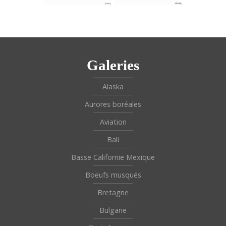
Galeries
Alaska
Aurores boréales
Aviation
Bali
Basse Californie Mexique
Boeufs musqués
Bretagne
Bulgarie