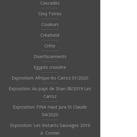
Cascades
Cinq Terres
Couleurs
Créativité
Crête
Divertissements
Egypte croisière
Exposition: Afrique les Carroz 01/2020
Exposition: Au pays de Shan 08/2019 Les
Carroz
Exposition: FINA Haut Jura St Claude
04/2020
Exposition: Les Instants Sauvages 2019
à Cornier