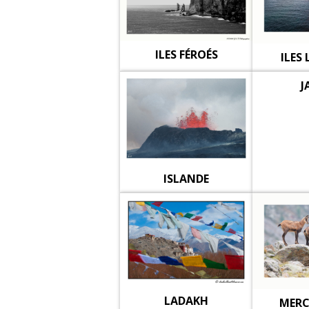
ILES FÉROÉS
ILES
J
ISLANDE
LADAKH
MER