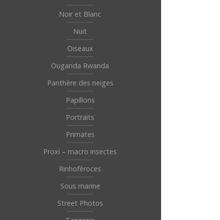
Noir et Blanc
Nuit
Oiseaux
Ouganda Rwanda
Panthère des neiges
Papillons
Portraits
Primates
Proxi – macro insectes
Rinhoféroces
Sous marine
Street Photos