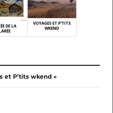
VOYAGES ET P’TITS
ÉE DE LA
WKEND
LARÉE
s et P’tits wkend »