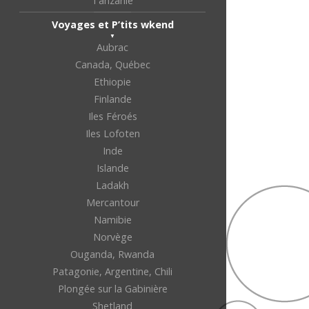
Tanzanie
Voyages et P’tits wkend
Aubrac
Canada, Québec
Ethiopie
Finlande
Iles Féroés
Iles Lofoten
Inde
Islande
Ladakh
Mercantour
Namibie
Norvège
Ouganda, Rwanda
Patagonie, Argentine, Chili
Plongée sur la Gabinière
Shetland