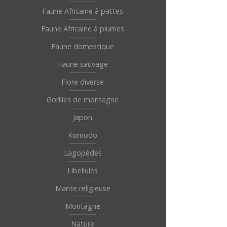
Faune Africaine à pattes
Faune Africaine à plumes
Faune domestique
Faune sauvage
Flore diverse
Gorilles de montagne
Japon
Komodo
Lagopèdes
Libellules
Mante religieuse
Montagne
Nature