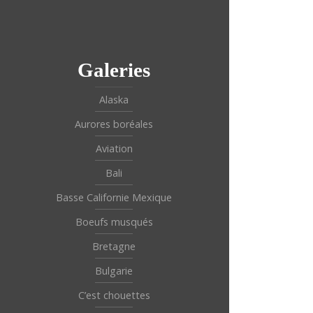
Galeries
Alaska
Aurores boréales
Aviation
Bali
Basse Californie Mexique
Boeufs musqués
Bretagne
Bulgarie
C’est chouettes