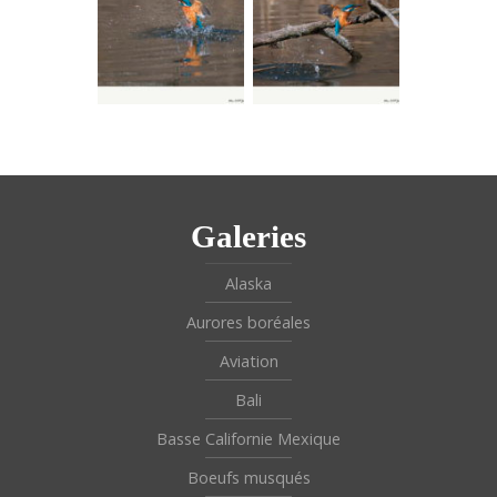
Galeries
Alaska
Aurores boréales
Aviation
Bali
Basse Californie Mexique
Boeufs musqués