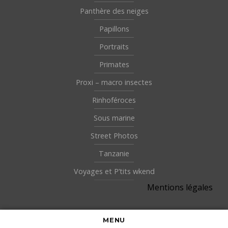
Panthère des neiges
Papillons
Portraits
Primates
Proxi – macro insectes
Rinhoféroces
Sous marine
Street Photos
Tanzanie
Voyages et P’tits wkend
Mentions légales
MENU